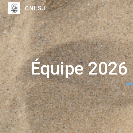
CNLSJ
Sk
Équipe 202
6