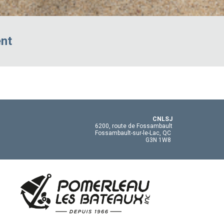
ent
CNLSJ
6200, route de Fossambault
Fossambault-sur-le-Lac, QC
G3N 1W8